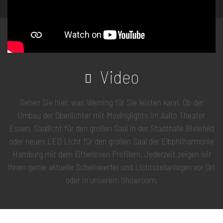
Video
Sehen Sie hier, was Werning für Sie leisten kann. Ob der
Umbau der Oberlichter mit Movinglights im Aalto Theater
Essen, Saallicht für den großen Saal in der Stadthalle Bielefeld
oder neues LED Licht für den großen Saal der Elbphilharmonie
Hamburg mit dem lüfterlosen Profilern. Jederzeit zeigen wir
Ihnen gerne aktuelle Scheinwerfer und Lichtstellanlagen vor Ort
oder in unserem Showroom.